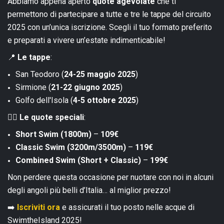
Abbiamo appena aperto
quote agevolate
che ti
permettono di partecipare a tutte e tre le tappe del circuito
2025 con un’unica iscrizione. Scegli il tuo formato preferito
e preparati a vivere un’estate indimenticabile!
📍
Le tappe
:
San Teodoro (
24-25 maggio 2025
)
Sirmione (
21-22 giugno 2025
)
Golfo dell'Isola (
4-5 ottobre 2025
)
🏊‍♂️
Le quote speciali
:
Short Swim (1800m)
–
109€
Classic Swim (3200m/3500m)
–
119€
Combined Swim (Short + Classic)
–
199€
Non perdere questa occasione per nuotare con noi in alcuni
degli angoli più belli d’Italia… al miglior prezzo!
➡️
Iscriviti ora
e assicurati il tuo posto nelle acque di
SwimtheIsland 2025!