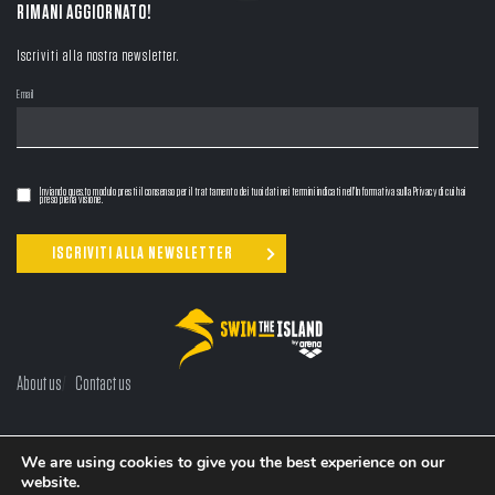
RIMANI AGGIORNATO!
Iscriviti alla nostra newsletter.
Email
Inviando questo modulo presti il consenso per il trattamento dei tuoi dati nei termini indicati nell'Informativa sulla Privacy di cui hai
preso piena visione.
About us
Contact us
LINGUA:
EN
/
IT
We are using cookies to give you the best experience on our
website.