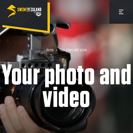
Home
»
Your photo and video
Your photo and
video