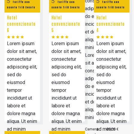
consectetur
Tariffe con
Tariffe con
Tariffe con
sconto TriO Events
sconto TriO Events
adipiscing elit, sed
sconto TriO Events
do eiusmod tempor
Hotel
Hotel
Hotel
incididunt ut labore
convenzionato
convenzionato
convenzionato
6
5
4
et dolore magna
aliqua. Ut enim ad
Lorem ipsum
Lorem ipsum
Lorem ipsum
minim veniam.
dolor sit amet,
dolor sit amet,
dolor sit amet,
Lorem ipsum dolor
consectetur
consectetur
consectetur
sit amet,
adipiscing elit,
adipiscing elit,
adipiscing elit,
consectetur
sed do
sed do
sed do
adipiscing elit, sed
eiusmod
eiusmod
eiusmod
do eiusmod tempor
tempor
tempor
tempor
incididunt ut labore
incididunt ut
incididunt ut
incididunt ut
et dolore magna
labore et
labore et
labore et
aliqua. Ut enim ad
dolore magna
dolore magna
dolore magna
minim veniam.
aliqua. Ut enim
aliqua. Ut enim
aliqua. Ut enim
ad minim
ad minim
ad minim
Camera
60,00 €