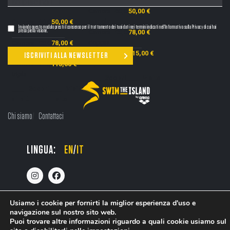
adipiscing […]
Camera
60,00 €
50,00 €
singola
Camera
60,00 €
50,00 €
Inviando questo modulo presti il consenso per il trattamento dei tuoi dati nei termini indicati nell'Informativa sulla Privacy di cui hai
preso piena visione.
singola
Camera
98,00 €
78,00 €
doppia
Camera
98,00 €
78,00 €
doppia
Camera
127,00 €
115,00 €
tripla
Camera
127,00 €
115,00 €
tripla
Scopri
Visita
di più
il sito
Scopri
Visita
di più
il sito
Chi siamo
Contattaci
LINGUA:
EN
/
IT
Usiamo i cookie per fornirti la miglior esperienza d'uso e
navigazione sul nostro sito web.
Puoi trovare altre informazioni riguardo a quali cookie usiamo sul