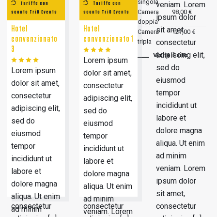
singola
veniam. Lorem
veniam. Lorem
veniam. Lorem
Tariffe con
Tariffe con
Camera
98,00 €
sconto TriO Events
sconto TriO Events
ipsum dolor
ipsum dolor
ipsum dolor
doppia
Hotel
Hotel
sit amet,
sit amet,
sit amet,
Camera
127,00 €
convenzionato
convenzionato 1
consectetur
consectetur
tripla
consectetur
3
adipiscing elit,
adipiscing elit,
adipiscing elit,
Visita il sito
Lorem ipsum
sed do
sed do
sed do
Lorem ipsum
dolor sit amet,
eiusmod
eiusmod
eiusmod
dolor sit amet,
consectetur
tempor
tempor
tempor
consectetur
adipiscing elit,
incididunt ut
incididunt ut
incididunt ut
adipiscing elit,
sed do
labore et
labore et
labore et
sed do
eiusmod
dolore magna
dolore magna
dolore magna
eiusmod
tempor
aliqua. Ut enim
aliqua. Ut enim
aliqua. Ut enim
tempor
incididunt ut
ad minim
ad minim
ad minim
incididunt ut
labore et
veniam. Lorem
veniam. Lorem
veniam. Lorem
labore et
dolore magna
ipsum dolor
ipsum dolor
ipsum dolor
dolore magna
aliqua. Ut enim
sit amet,
sit amet,
sit amet,
aliqua. Ut enim
ad minim
consectetur
consectetur
consectetur
ad minim
veniam. Lorem